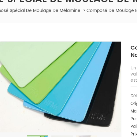
sé Spécial De Moulage De Mélamine
>
Composé De Moulage E
C
No
Un
vai
est
Dél
Ori
Ma
Por
Pa
Prix