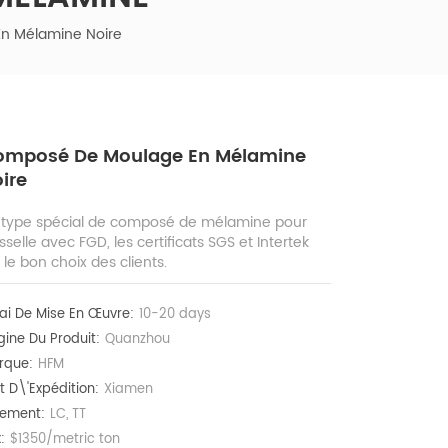
n Mélamine Noire
omposé De Moulage En Mélamine
ire
 type spécial de composé de mélamine pour
sselle avec FGD, les certificats SGS et Intertek
 le bon choix des clients.
ai De Mise En Œuvre:
10-20 days
gine Du Produit:
Quanzhou
rque:
HFM
t D\'expédition:
Xiamen
iement:
LC, TT
:
$1350/metric ton