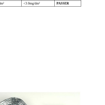
dm²
<3.0mg/dm²
PASSER