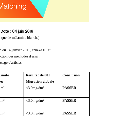
ate : 04 juin 2018
plaque de mélamine blanche)
 du 14 janvier 2011, annexe III et
ion des méthodes d'essai ;
ge d'articles ;
imite
Résultat de 001
Conclusion
sée
Migration globale
dm²
<3.0mg/dm²
PASSER
dm²
<3.0mg/dm²
PASSER
dm²
<3.0mg/dm²
PASSER