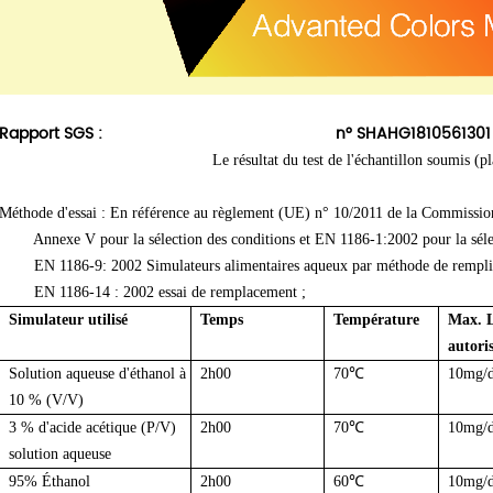
Rapport SGS :
n° SHAHG1810561301 D
Le résultat du test de l'échantillon soumis (
Méthode d'essai : En référence au règlement (UE) n° 10/2011 de la Commission
Annexe V pour la sélection des conditions et EN 1186-1:2002 pour la sélect
EN 1186-9: 2002 Simulateurs alimentaires aqueux par méthode de remplissa
EN 1186-14 : 2002 essai de remplacement ;
Simulateur utilisé
Temps
Température
Max. L
autori
Solution aqueuse d'éthanol à
2h00
70℃
10mg/
10 % (V/V)
3 % d'acide acétique (P/V)
2h00
70℃
10mg/
solution aqueuse
95% Éthanol
2h00
60℃
10mg/