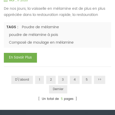
Mar , 11 2020
De nos jours, la vaisselle en mélamine est de plus en plus
appréciée dans la restauration rapide, la restauration
enfantine et la restauration haut de gamme. La raison pour
laquelle il est profondément aimé par les gens est due à
TAGS :
Poudre de mélamine
son aspect de porcelaine, moins fragile et plus facile à laver.
poudre de mélamine à pois
De plus, ses formes diverses et son apparence colorée
Composé de moulage en mélamine
gagnent la faveur de plus de clients. Pour fabriquer...
En Savoir Plus
D\'abord
1
2
3
4
5
>>
Dernier
[ Un total de
5
pages ]