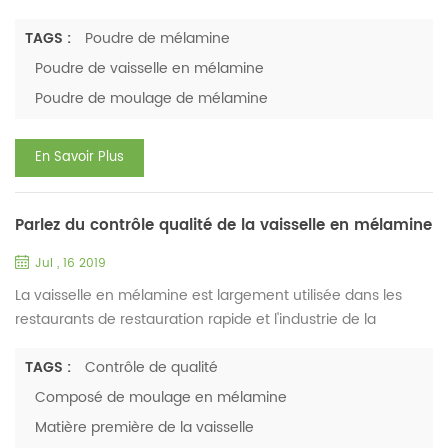
accordent de plus en plus d'attention à la santé de la
vaisselle. La vaisselle en mélamine est largement utilisée
TAGS :
Poudre de mélamine
dans ces industries. La vaisselle en mélamine est-elle sûre ?
Poudre de vaisselle en mélamine
Achèterez-vous la vaisselle en mélamine pour vos enfants
Poudre de moulage de mélamine
? En savoir plus sur la mélamine. La composition ...
En Savoir Plus
Parlez du contrôle qualité de la vaisselle en mélamine
Jul , 16 2019
La vaisselle en mélamine est largement utilisée dans les
restaurants de restauration rapide et l'industrie de la
vaisselle pour enfants en raison de ses avantages
supérieurs. Avec sa popularité, les gens sont également très
TAGS :
Contrôle de qualité
préoccupés par la sécurité de la production de vaisselle en
Composé de moulage en mélamine
mélamine. Dans la production de vaisselle en mélamine, la
Matière première de la vaisselle
matière première ( poudre de résine mélamine