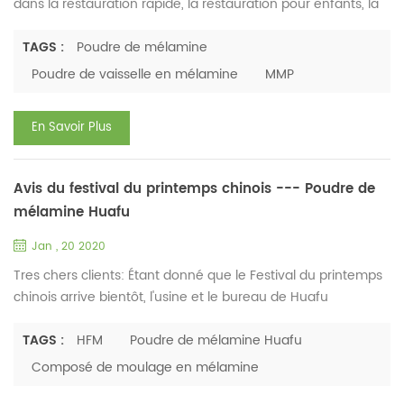
dans la restauration rapide, la restauration pour enfants, la
cantine du personnel et les restaurants pour son avantage
d'être non toxique, insipide, légère, belle, durable et
TAGS :
Poudre de mélamine
incassable. Cependant, il existe différents producteurs de
Poudre de vaisselle en mélamine
MMP
matières premières pour la vaisselle en mélamine, ce qui
signifie que la qualité de la poudre varie bea...
En Savoir Plus
Avis du festival du printemps chinois --- Poudre de
mélamine Huafu
Jan , 20 2020
Tres chers clients: Étant donné que le Festival du printemps
chinois arrive bientôt, l'usine et le bureau de Huafu
Chemicals seront fermés pour se reposer. Ce qui suit est
notre arrangement d'entreprise. Vacances d'usine : 19
TAGS :
HFM
Poudre de mélamine Huafu
janvier 2020 - 4 février 2020 Jours fériés : 22 janvier 2020 -
Composé de moulage en mélamine
31 janvier 2020 Remarques : si vous avez besoin de passer