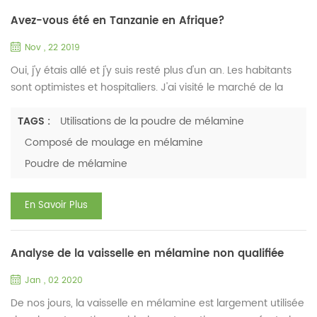
Avez-vous été en Tanzanie en Afrique?
Nov , 22 2019
Oui, j'y étais allé et j'y suis resté plus d'un an. Les habitants
sont optimistes et hospitaliers. J'ai visité le marché de la
vaisselle et discuté avec les commerçants de leur
préférence pour la vaisselle. Nous avons une idée. Les
TAGS :
Utilisations de la poudre de mélamine
Tanzaniens vivent généralement de maïs, de manioc et de
Composé de moulage en mélamine
patates douces. Les populations locales mangent souvent le
Poudre de mélamine
riz traditionnel "Uberwabawa" cueilli à la main avec ...
En Savoir Plus
Analyse de la vaisselle en mélamine non qualifiée
Jan , 02 2020
De nos jours, la vaisselle en mélamine est largement utilisée