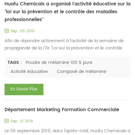
Huafu Chemicals a organisé l'activité éducative sur la
"loi sur la prévention et le contrôle des maladies
professionnelles"
Sep , 05 2019
Afin de répondre activement à l'activité de la semaine de
propagande de la 17e "Loi sur la prévention et le contrôle
des maladies professionnelles" du pays, de diffuser
largement les connaissances sur la prévention des maladies
TAGS :
Poudre de mélamine 100 % pure.
professionnelles et les méthodes de travail en matière de
Activité éducative
Composé de mélamine
santé, et de mettre en œuvre la responsabilité principale de
la prévention et du traitement des maladies professio...
En Savoir Plus
Département Marketing Formation Commerciale
Sep , 12 2019
Le 06 septembre 2019, dans l'après-midi, Huafu Chemicals a