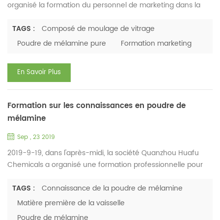
organisé la formation du personnel de marketing dans la
salle de conférence, sur la production et le service de
composé de moulage de mélamine et de composé de
TAGS :
Composé de moulage de vitrage
moulage de vitrage . Lors de cette formation, les
Poudre de mélamine pure
Formation marketing
commerciaux ont évoqué certaines difficultés rencontrées
dans le travail, analysé les besoins du client en poudre de
En Savoir Plus
mélamine pure ...
Formation sur les connaissances en poudre de
mélamine
Sep , 23 2019
2019-9-19, dans l'après-midi, la société Quanzhou Huafu
Chemicals a organisé une formation professionnelle pour
l'équipe de vente marketing. Cette formation porte
principalement sur l'application des perspectives de
TAGS :
Connaissance de la poudre de mélamine
développement de la poudre de mélamine et du composé
Matière première de la vaisselle
de moulage de mélamine sur le marché international. La
Poudre de mélamine