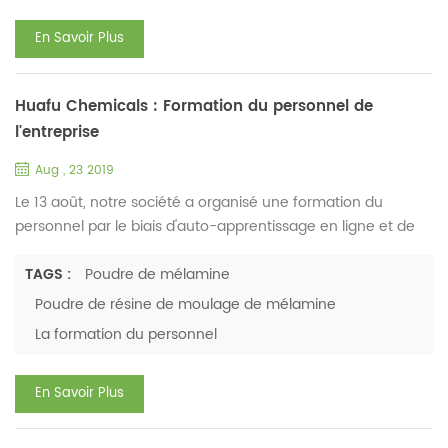
formaldéhyde ...
En Savoir Plus
Huafu Chemicals : Formation du personnel de
l'entreprise
Aug , 23 2019
Le 13 août, notre société a organisé une formation du
personnel par le biais d'auto-apprentissage en ligne et de
conférences. La formation porte sur la culture d'entreprise
de notre entreprise, l'historique du développement de
TAGS :
Poudre de mélamine
l'entreprise, les règles et réglementations et la connaissance
Poudre de résine de moulage de mélamine
des produits de la poudre de résine de moulage de
La formation du personnel
mélamine . Le directeur général de l'entreprise a présenté
d...
En Savoir Plus