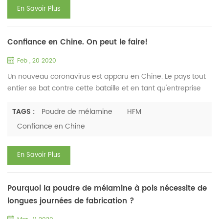
des commandes pour le composé de moulage de méla...
En Savoir Plus
Confiance en Chine. On peut le faire!
Feb , 20 2020
Un nouveau coronavirus est apparu en Chine. Le pays tout
entier se bat contre cette bataille et en tant qu'entreprise
individuelle ; nous prenons également toutes les mesures
nécessaires pour réduire notre impact au minimum. Notre
TAGS :
Poudre de mélamine
HFM
société a acheté des masques médicaux, des désinfectants,
Confiance en Chine
des thermomètres à échelle infrarouge, etc. Le 20 février,
nous avons commencé le premier lot de travaux d'insp...
En Savoir Plus
Pourquoi la poudre de mélamine à pois nécessite de
longues journées de fabrication ?