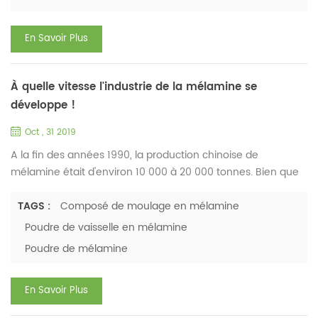
formation a duré 3 heures. Le personnel de marketing a
discuté des besoins d...
En Savoir Plus
À quelle vitesse l'industrie de la mélamine se
développe !
Oct , 31 2019
A la fin des années 1990, la production chinoise de
mélamine était d'environ 10 000 à 20 000 tonnes. Bien que
le prix ait changé, il a maintenu un prix relativement élevé.
Cependant, la poudre de moulage de mélamine
TAGS :
Composé de moulage en mélamine
formaldéhyde et les produits moulés de la Chine étaient à
Poudre de vaisselle en mélamine
un niveau très bas pour diverses raisons. L'application était
Poudre de mélamine
essentiellement limitée à de la vaisselle en mélamine de
qualité...
En Savoir Plus