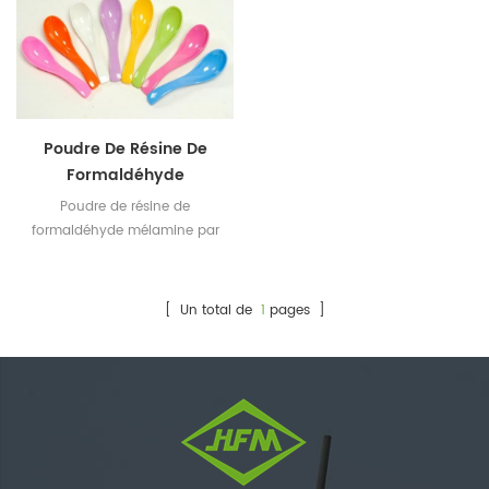
Poudre De Résine De
Formaldéhyde
Mélamine A5
Poudre de résine de
formaldéhyde mélamine par
Huafu Chemicals héritée de
Taiwan Technology.
Correspondance des
[ Un total de
1
pages ]
couleurs professionnelle et
expérimentée et certificats
SGS Intertek