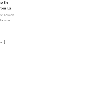
ge En
our La
 de Taiwan
mélamine
s créative
ndre aux
s
s ]