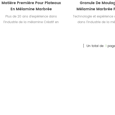
Matière Première Pour Plateaux
Granule De Moula
En Mélamine Marbrée
Mélamine Marbrée P
Vaisselle
Plus de 20 ans d'expérience dans
Technologie et expérience
l'industrie de la mélamine Créatif en
dans l'industrie de la 
matière première de mélamine aspect
Correspondance des couleur
marbre
et excellente pour répo
besoins des client
[ Un total de
1
page