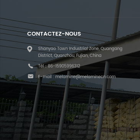
CONTACTEZ-NOUS
Shanyao Town Industrial Zone, Quangang
District, Quanzhou, Fujian, China
Tél：
86-15905996312
E-mail :
melamine@melaminecn.com