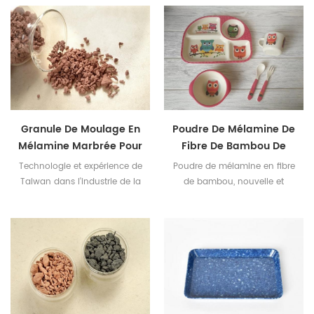
Granule De Moulage En
Poudre De Mélamine De
Mélamine Marbrée Pour
Fibre De Bambou De
La Vaisselle
Vaisselle D'enfants
Technologie et expérience de
Poudre de mélamine en fibre
Taiwan dans l'industrie de la
de bambou, nouvelle et
mélamine Correspondance
populaire pour la vaisselle
des couleurs créative et
pour enfants
excellente pour répondre aux
besoins des clients