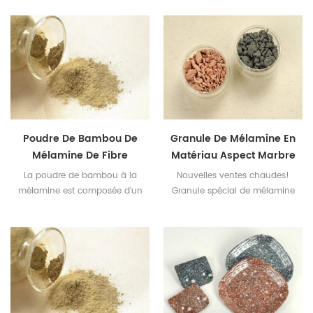
mélamine Matière première
Chemicals est un matériau
mélamine aspect marbre
non toxique et de qualité
sous forme de granulés
alimentaire pour la vaisselle
créatifs
en mélamine.
Poudre De Bambou De
Granule De Mélamine En
Mélamine De Fibre
Matériau Aspect Marbre
Végétale
La poudre de bambou à la
Nouvelles ventes chaudes!
mélamine est composée d'un
Granule spécial de mélamine
composé de mélamine et de
non toxique et insipide en
poudre de bambou
porcelaine de jade
provenant de la nature. Il est
généralement utilisé pour la
fabrication de vaisselle pour
enfants.