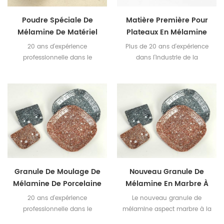
Poudre Spéciale De
Matière Première Pour
Mélamine De Matériel
Plateaux En Mélamine
De Regard De Marbre
Marbrée
20 ans d'expérience
Plus de 20 ans d'expérience
professionnelle dans le
dans l'industrie de la
composé de moulage de
mélamine Créatif en matière
mélamine Matière première
première de mélamine aspect
mélamine aspect marbre
marbre
sous forme de granulés
créatifs
Granule De Moulage De
Nouveau Granule De
Mélamine De Porcelaine
Mélamine En Marbre À
De Jade
La Mode
20 ans d'expérience
Le nouveau granule de
professionnelle dans le
mélamine aspect marbre à la
composé de moulage de
mode fabriqué par Huafu