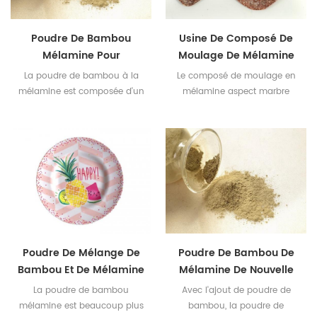
Poudre De Bambou
Usine De Composé De
Mélamine Pour
Moulage De Mélamine
Vaisselle Pour Enfants
Aspect Marbre
La poudre de bambou à la
Le composé de moulage en
mélamine est composée d'un
mélamine aspect marbre
composé de mélamine et de
permet aux gens de se
poudre de bambou
rapprocher de la nature.
provenant de la nature. Cela
en fait un nouveau type
populaire de poudre de
vaisselle en mélamine.
Poudre De Mélange De
Poudre De Bambou De
Bambou Et De Mélamine
Mélamine De Nouvelle
Pour Contact
Matière Première
La poudre de bambou
Avec l'ajout de poudre de
Alimentaire
mélamine est beaucoup plus
bambou, la poudre de